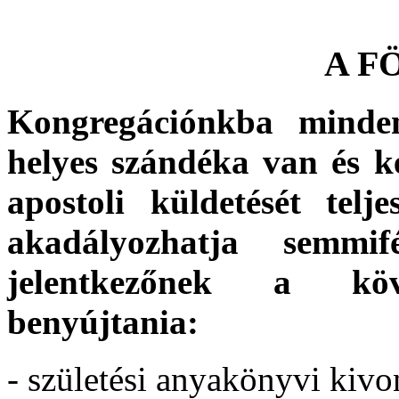
A F
Kongregációnkba minden
helyes szándéka van és k
apostoli küldetését telj
akadályozhatja semmi
jelentkezőnek a kö
benyújtania:
- születési anyakönyvi kivo