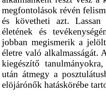
megfontolások révén felisme
és követheti azt. Lassan
életének és tevékenység
jobban megismerik a jelölt
életre való alkalmasságát. 
kiegészítő tanulmányokra,
után átmegy a posztulátu
elöjárónők hatáskörébe tart