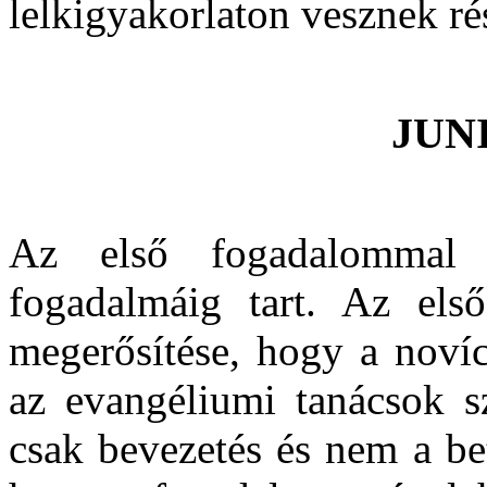
lelkigyakorlaton vesznek ré
JUN
Az első fogadalommal
fogadalmáig tart. Az els
megerősítése, hogy a novíci
az evangéliumi tanácsok s
csak bevezetés és nem a bet