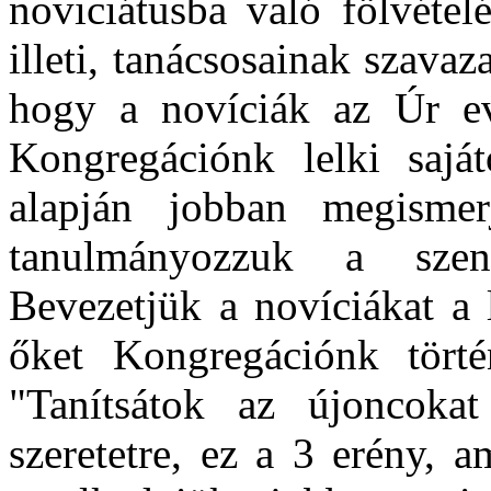
noviciátusba való fölvétel
illeti, tanácsosainak szavaz
hogy a novíciák az Úr ev
Kongregációnk lelki saját
alapján jobban megismer
tanulmányozzuk a szen
Bevezetjük a novíciákat a 
őket Kongregációnk történ
"T
anítsátok az újoncokat 
szeretetre, ez a 3 erény, 