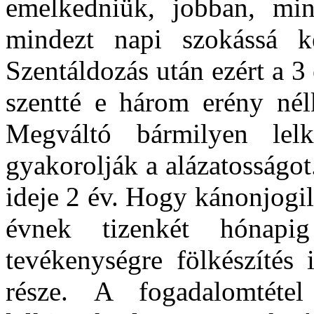
emelkedniük, jobban, mi
mindezt napi szokássá k
Szentáldozás után ezért a 3
szentté e három erény nélk
Megváltó bármilyen lel
gyakorolják a alázatosságot
ideje 2 év. Hogy kánonjogil
évnek tizenkét hónapig
tevékenységre fölkészítés 
része. A fogadalomtéte