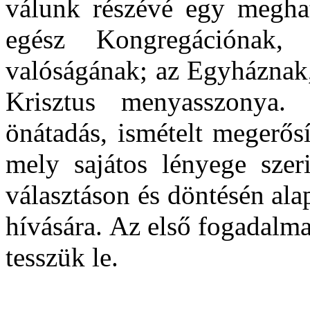
válunk részévé egy meghatá
egész Kongregációnak
valóságának; az Egyháznak,
Krisztus menyasszonya
önátadás, ismételt megerős
mely sajátos lényege szer
választáson és döntésén ala
hívására.
Az első fogadalma
tesszük le.