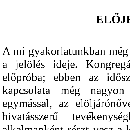
ELŐJ
A mi gyakorlatunkban még 
a jelölés ideje.
Kongregá
előpróba; ebben az idős
kapcsolata még nagyon
egymással, az elöljárónőv
hivatásszerű tevékenys
alkalmanként részt vesz a 