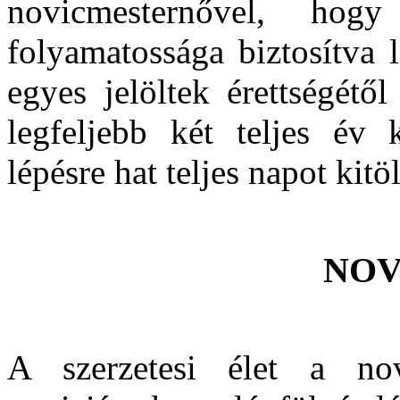
novicmesternővel, ho
folyamatossága biztosítva 
egyes jelöltek érettségétő
legfeljebb két teljes év 
lépésre hat teljes napot kitö
NOV
A szerzetesi élet a nov