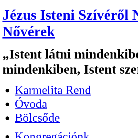
Jézus Isteni Szívéről
Nővérek
„Istent látni mindenkibe
mindenkiben, Istent sz
Karmelita Rend
Óvoda
Bölcsőde
Kongregációnk